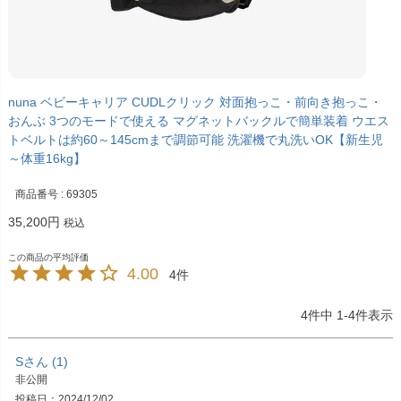
nuna ベビーキャリア CUDLクリック 対面抱っこ・前向き抱っこ・
おんぶ 3つのモードで使える マグネットバックルで簡単装着 ウエス
トベルトは約60～145cmまで調節可能 洗濯機で丸洗いOK【新生児
～体重16kg】
商品番号
69305
35,200
税込
4.00
4
4
件中
1
-
4
件表示
S
1
非公開
投稿日
2024/12/02