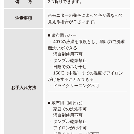
備 考
2つ折りできます。
※モニターの発色によって色が異なって
注意事項
見える場合がございます。
■ 敷布団カバー
・ 40℃の液温を限度とし、弱い力で洗濯
機洗いができる
・ 漂白剤使用不可
・ タンブル乾燥禁止
・ 日陰での吊り干し
・ 150℃（中温）までの温度でアイロン
がけをすることができる
・ ドライクリーニング不可
お手入れ方法
■ 敷布団（固わた）
・ 家庭での洗濯不可
・ 漂白剤使用不可
・ タンブル乾燥禁止
・ アイロンがけ不可