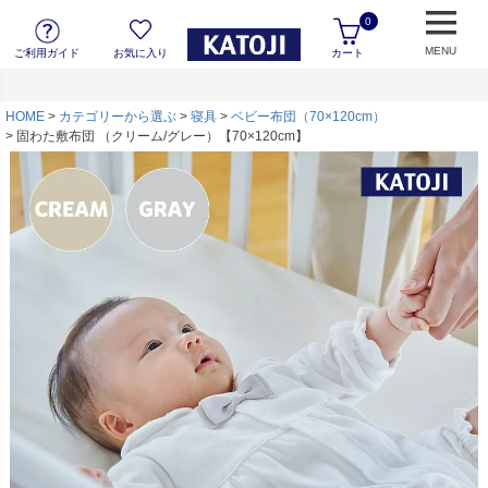
0
MENU
ご利用ガイド
お気に入り
カート
HOME
カテゴリーから選ぶ
寝具
ベビー布団（70×120cm）
固わた敷布団 （クリーム/グレー）【70×120cm】