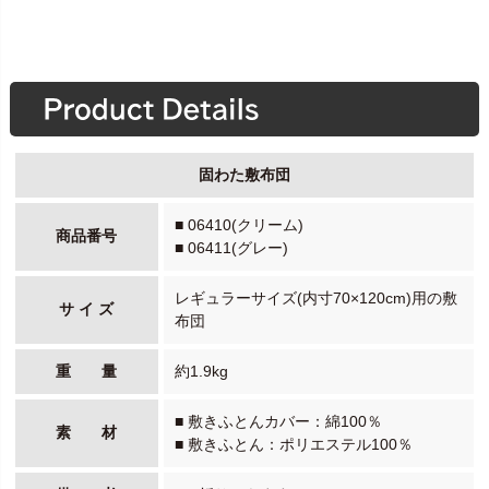
固わた敷布団
■ 06410(クリーム)
商品番号
■ 06411(グレー)
レギュラーサイズ(内寸70×120cm)用の敷
サ イ ズ
布団
重 量
約1.9kg
■ 敷きふとんカバー：綿100％
素 材
■ 敷きふとん：ポリエステル100％