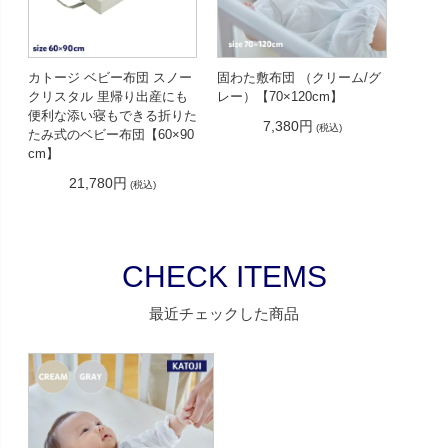
カトージ ベビー布団 スノー
固わた敷布団 （クリーム/グ
クリスタル 里帰り出産にも
レー）【70×120cm】
便利な添い寝もできる折りた
7,380円
(税込)
たみ式のベビー布団【60×90
cm】
21,780円
(税込)
CHECK ITEMS
最近チェックした商品