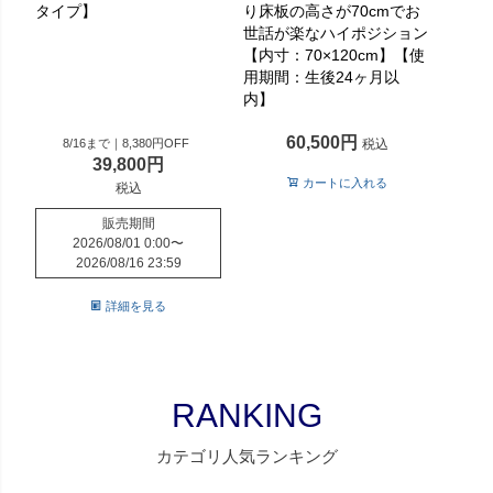
タイプ】
り床板の高さが70cmでお
世話が楽なハイポジション
【内寸：70×120cm】【使
用期間：生後24ヶ月以
内】
60,500
8/16まで｜8,380円OFF
税込
39,800
カートに入れる
税込
販売期間
2026/08/01 0:00
〜
2026/08/16 23:59
詳細を見る
RANKING
カテゴリ人気ランキング