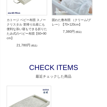
カトージ ベビー布団 スノー
固わた敷布団 （クリーム/グ
クリスタル 里帰り出産にも
レー）【70×120cm】
便利な添い寝もできる折りた
7,380円
(税込)
たみ式のベビー布団【60×90
cm】
21,780円
(税込)
CHECK ITEMS
最近チェックした商品