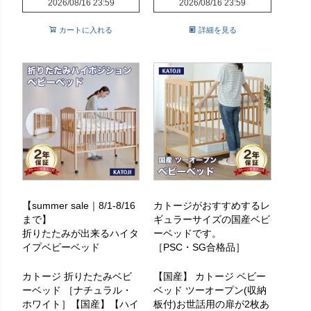
2026/08/16 23:59
2026/08/16 23:59
カートに入れる
詳細を見る
【summer sale｜8/1-8/16
カトージがおすすめするレ
まで】
ギュラーサイズの国産ベビ
折りたたみが出来るハイタ
ーベッドです。
イプベビーベッド
［PSC・SG合格品］
カトージ 折りたたみベビ
【国産】 カトージ ベビー
ーベッド ［ナチュラル・
ベッド ツーオープン(収納
ホワイト］【国産】【ハイ
板付)お世話用の扉が2枚あ