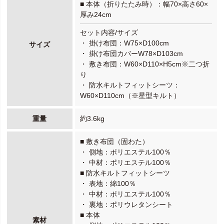
■ 本体（折りたたみ時）：幅70×高さ60×
厚み24cm
セット内容/サイズ
・ 掛け布団：W75×D100cm
サイズ
・ 掛け布団カバーW78×D103cm
・ 敷き布団：W60×D110×H5cm※二つ折
り
・ 防水キルトフィットシーツ：
W60×D110cm（※星型キルト）
重量
約3.6kg
■ 敷き布団（固わた）
・ 側地：ポリエステル100％
・ 中材：ポリエステル100％
■ 防水キルトフィットシーツ
・ 表地：綿100％
・ 中材：ポリエステル100％
・ 裏地：ポリウレタンシート
■ 本体
素材