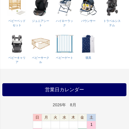
ベビーベッド
ジュニアシー
ハイローラッ
バウンサー
トラベルシス
セット
ト
ク
テム
ベビーキャリ
ベビーサーク
ベビーゲート
寝具
ア
ル
営業日カレンダー
2026年 8月
日
月
火
水
木
金
土
1