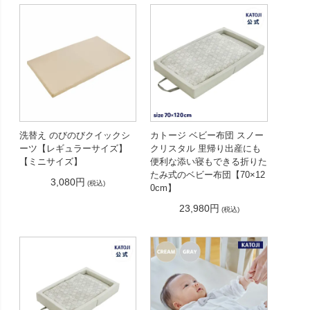
洗替え のびのびクイックシ
カトージ ベビー布団 スノー
ーツ【レギュラーサイズ】
クリスタル 里帰り出産にも
【ミニサイズ】
便利な添い寝もできる折りた
たみ式のベビー布団【70×12
3,080円
(税込)
0cm】
23,980円
(税込)