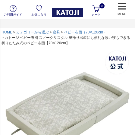
0
MENU
ご利用ガイド
お気に入り
カート
HOME
カテゴリーから選ぶ
寝具
ベビー布団（70×120cm）
カトージ ベビー布団 スノークリスタル 里帰り出産にも便利な添い寝もできる
折りたたみ式のベビー布団【70×120cm】