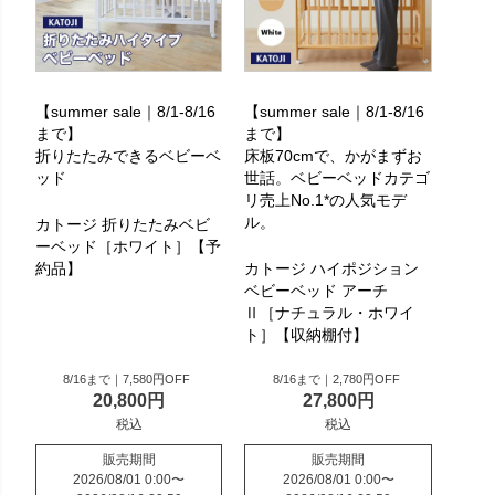
【summer sale｜8/1-8/16
【summer sale｜8/1-8/16
まで】
まで】
折りたたみできるベビーベ
床板70cmで、かがまずお
ッド
世話。ベビーベッドカテゴ
リ売上No.1*の人気モデ
ル。
カトージ 折りたたみベビ
ーベッド［ホワイト］【予
約品】
カトージ ハイポジション
ベビーベッド アーチ
Ⅱ［ナチュラル・ホワイ
ト］【収納棚付】
8/16まで｜7,580円OFF
8/16まで｜2,780円OFF
20,800
27,800
税込
税込
販売期間
販売期間
2026/08/01 0:00
〜
2026/08/01 0:00
〜