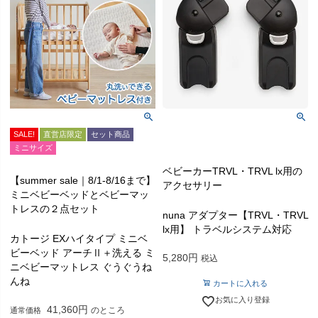
SALE!
直営店限定
セット商品
ミニサイズ
ベビーカーTRVL・TRVL lx用の
【summer sale｜8/1-8/16まで】
アクセサリー
ミニベビーベッドとベビーマッ
トレスの２点セット
nuna アダプター【TRVL・TRVL
lx用】 トラベルシステム対応
カトージ EXハイタイプ ミニベ
ビーベッド アーチⅡ＋洗える ミ
5,280
税込
ニベビーマットレス ぐうぐうね
んね
カートに入れる
お気に入り登録
41,360
のところ
通常価格