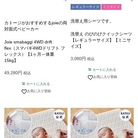
レギュラーサイズ
ミニサイズ
洗替え用シーツです。
カトージがおすすめするjoieの両
対面式ベビーカー
洗替え のびのびクイックシーツ
【レギュラーサイズ】【ミニサ
Joie smabaggi 4WD drift
イズ】
flex（スマバギ4WDドリフト フ
レックス）【1ヶ月～体重
3,080
税込
15kg】
カートに入れる
49,280
税込
お気に入り登録
カートに入れる
お気に入り登録