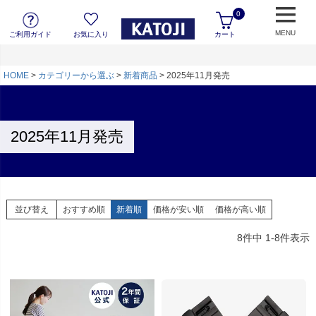
0
MENU
ご利用ガイド
お気に入り
カート
HOME
カテゴリーから選ぶ
新着商品
2025年11月発売
2025年11月発売
並び替え
おすすめ順
新着順
価格が安い順
価格が高い順
8
件中
1
-
8
件表示