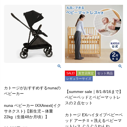
SALE!
直営店限定
セット商品
レギュラーサイズ
カトージがおすすめするnunaの
【summer sale｜8/1-8/16まで】
ベビーカー
ベビーベッドとベビーマットレ
スの２点セット
nuna ベビーカー IXXAnext(イク
サネクスト)【新生児～体重
カトージ EXハイタイプベビーベ
22kg（生後48か月頃）】
ッド アーチⅡ＋洗えるベビーマ
ットレス ぐうぐうねんね