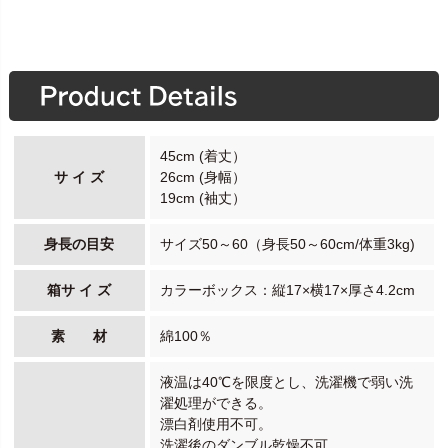
45cm (着丈）
サ イ ズ
26cm (身幅）
19cm (袖丈）
身長の目安
サイズ50～60（身長50～60cm/体重3kg)
箱サ イ ズ
カラーボックス：縦17×横17×厚さ4.2cm
素 材
綿100％
液温は40℃を限度とし、洗濯機で弱い洗
濯処理ができる。
漂白剤使用不可。
洗濯後のダンブル乾燥不可。