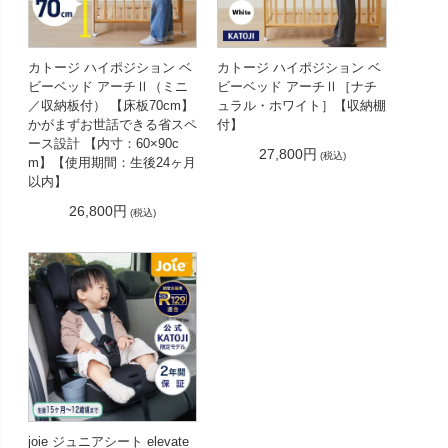
カトージ ハイポジション ベ
カトージ ハイポジション ベ
ビーベッド アーチⅡ（ミニ
ビーベッド アーチⅡ［ナチ
／収納板付） 【床板70cm】
ュラル・ホワイト］【収納棚
かがまずお世話できる省スペ
付】
ース設計 【内寸：60×90c
27,800円
(税込)
m】【使用期間：生後24ヶ月
以内】
26,800円
(税込)
joie ジュニアシート elevate