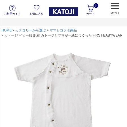
0
MENU
ご利用ガイド
お気に入り
カート
HOME
カテゴリーから選ぶ
ママとコラボ商品
カトージ ベビー服 肌着 カトージとママが一緒につくった FIRST BABYWEAR