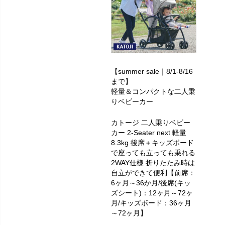
【summer sale｜8/1-8/16
まで】
軽量＆コンパクトな二人乗
りベビーカー
カトージ 二人乗りベビー
カー 2-Seater next 軽量
8.3kg 後席＋キッズボード
で座っても立っても乗れる
2WAY仕様 折りたたみ時は
自立ができて便利【前席：
6ヶ月～36か月/後席(キッ
ズシート)：12ヶ月～72ヶ
月/キッズボード：36ヶ月
～72ヶ月】