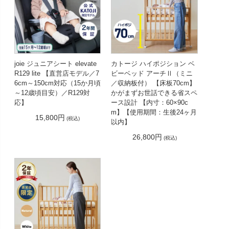
joie ジュニアシート elevate
カトージ ハイポジション ベ
R129 lite 【直営店モデル／7
ビーベッド アーチⅡ（ミニ
6cm～150cm対応（15か月頃
／収納板付） 【床板70cm】
～12歳頃目安）／R129対
かがまずお世話できる省スペ
応】
ース設計 【内寸：60×90c
m】【使用期間：生後24ヶ月
15,800円
(税込)
以内】
26,800円
(税込)