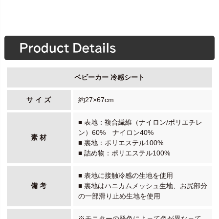
ベビーカー 冷感シート
サ イ ズ
約27×67cm
■ 表地：複合繊維（ナイロン/ポリエチレ
ン）60% ナイロン40%
素 材
■ 裏地：ポリエステル100%
■ 詰め物：ポリエステル100%
■ 表地に接触冷感の生地を使用
備 考
■ 裏地はハニカムメッシュ生地、お尻部分
の一部滑り止め生地を使用
※モニターの発色によって色が異なって