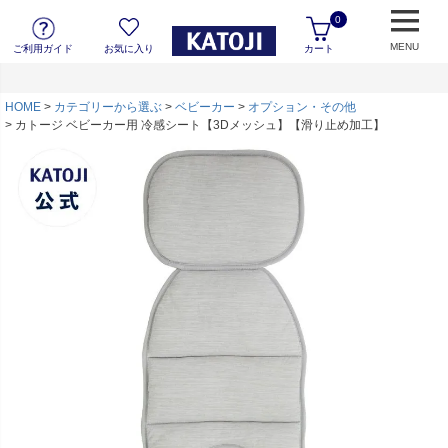
0
MENU
ご利用ガイド
お気に入り
カート
HOME
カテゴリーから選ぶ
ベビーカー
オプション・その他
カトージ ベビーカー用 冷感シート【3Dメッシュ】【滑り止め加工】