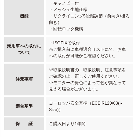
・キャノピー付
・メッシュ生地仕様
機能
・リクライニング5段階調節（前向き/後ろ
向き）
・回転ロック機構
・ISOFIXで取付
乗用車への取付に
※ご購入前に車種適合リストにて、お車
ついて
への取付が可能かご確認ください。
※取扱説明書の、取扱説明、注意事項を
ご確認の上、正しくご使用ください。
注意事項
※モニターの発色によって色が異なって
見える場合がございます。
ヨーロッパ安全基準（ECE R129/03(i-
適合基準
Size)）
保 証
ご購入日より1年間