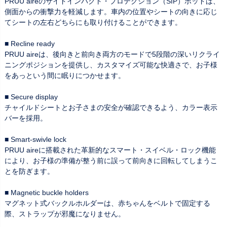
PRUU aireのサイドインパクト・プロテクション（SIP）ポッドは、
側面からの衝撃力を軽減します。車内の位置やシートの向きに応じ
てシートの左右どちらにも取り付けることができます。
■ Recline ready
PRUU aireは、後向きと前向き両方のモードで5段階の深いリクライ
ニングポジションを提供し、カスタマイズ可能な快適さで、お子様
をあっという間に眠りにつかせます。
■ Secure display
チャイルドシートとお子さまの安全が確認できるよう、カラー表示
バーを採用。
■ Smart-swivle lock
PRUU aireに搭載された革新的なスマート・スイベル・ロック機能
により、お子様の準備が整う前に誤って前向きに回転してしまうこ
とを防ぎます。
■ Magnetic buckle holders
マグネット式バックルホルダーは、赤ちゃんをベルトで固定する
際、ストラップが邪魔になりません。