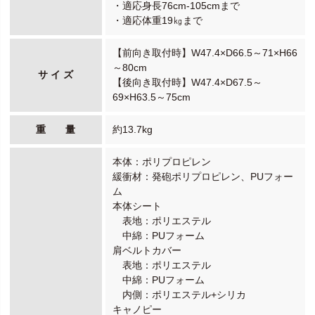
・適応身長76cm-105cmまで
・適応体重19㎏まで
【前向き取付時】W47.4×D66.5～71×H66
～80cm
サ イ ズ
【後向き取付時】W47.4×D67.5～
69×H63.5～75cm
重 量
約13.7kg
本体：ポリプロピレン
緩衝材：発砲ポリプロピレン、PUフォー
ム
本体シート
表地：ポリエステル
中綿：PUフォーム
肩ベルトカバー
表地：ポリエステル
中綿：PUフォーム
内側：ポリエステル+シリカ
キャノピー