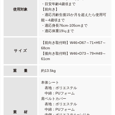
・目安年齢4歳頃まで
使用対象
【前向き】
・適応月齢生後15か月を超えたら使用可
能～4歳頃まで
・適応身長76cm-105cmまで
・適応体重19㎏まで
【前向き取付時】W46×D67～71×H57～
68cm
サ イ ズ
【後向き取付時】W46×D73～79×H49～
61cm
重 量
約13.5kg
本体シート
表地：ポリエステル
中綿：PUフォーム
肩ベルトカバー
表地：ポリエステル
中綿：PUフォーム
素 材
内側：ポリエステル+シリカ