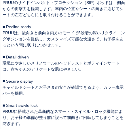
PRUUのサイドインパクト・プロテクション（SIP）ポッドは、側面
からの衝撃力を軽減します。車内の位置やシートの向きに応じてシ
ートの左右どちらにも取り付けることができます。
■ Recline ready
PRUUは、後向きと前向き両方のモードで5段階の深いリクライニン
グポジションを提供し、カスタマイズ可能な快適さで、お子様をあ
っという間に眠りにつかせます。
■ Detail driven
環境にやさしいメリノウールのヘッドレストとボディインサート
は、赤ちゃんのデリケートな肌にやさしい。
■ Secure display
チャイルドシートとお子さまの安全が確認できるよう、カラー表示
バーを採用。
■ Smart-swivle lock
PRUUに搭載された革新的なスマート・スイベル・ロック機能によ
り、お子様の準備が整う前に誤って前向きに回転してしまうことを
防ぎます。