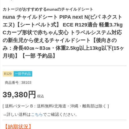
カトージがおすすめするnunaのチャイルドシート
nuna チャイルドシート PIPA next N(ピパ ネクスト
エヌ)【シートベルト式】 ECE R129適合 軽量3.7kg
Cカーブ形状で赤ちゃん安心 トラベルシステム対応
の新生児から使えるチャイルドシート【後向きの
み：身長40㎝～83㎝・体重2.5kg以上13kg以下(15ヶ
月頃)】【一部 予約品】
R129
一部予約品
商品番号
38103
39,380
税込
送料パターン
B：送料無料/北海道・沖縄・離島部は除く
→詳しい送料は
こちら
でご確認ください。
【
納期状況
】