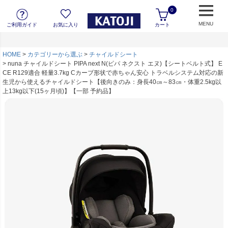
0
MENU
ご利用ガイド
お気に入り
カート
HOME
カテゴリーから選ぶ
チャイルドシート
nuna チャイルドシート PIPA next N(ピパ ネクスト エヌ)【シートベルト式】 E
CE R129適合 軽量3.7kg Cカーブ形状で赤ちゃん安心 トラベルシステム対応の新
生児から使えるチャイルドシート【後向きのみ：身長40㎝～83㎝・体重2.5kg以
上13kg以下(15ヶ月頃)】【一部 予約品】