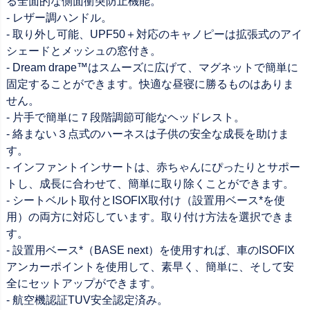
る全面的な側面衝突防止機能。
- レザー調ハンドル。
- 取り外し可能、UPF50＋対応のキャノピーは拡張式のアイ
シェードとメッシュの窓付き。
- Dream drape™はスムーズに広げて、マグネットで簡単に
固定することができます。快適な昼寝に勝るものはありま
せん。
- 片手で簡単に７段階調節可能なヘッドレスト。
- 絡まない３点式のハーネスは子供の安全な成長を助けま
す。
- インファントインサートは、赤ちゃんにぴったりとサポー
トし、成長に合わせて、簡単に取り除くことができます。
- シートベルト取付とISOFIX取付け（設置用ベース*を使
用）の両方に対応しています。取り付け方法を選択できま
す。
- 設置用ベース*（BASE next）を使用すれば、車のISOFIX
アンカーポイントを使用して、素早く、簡単に、そして安
全にセットアップができます。
- 航空機認証TUV安全認定済み。