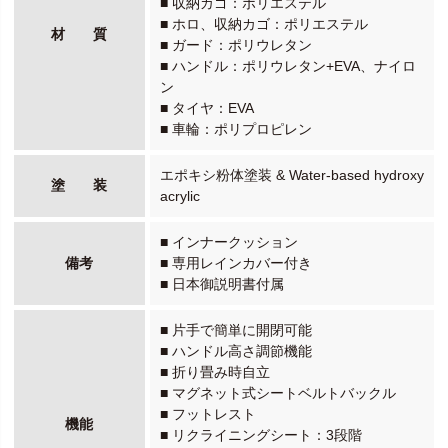
■ 収納カゴ：ポリエステル
■ ホロ、収納カゴ：ポリエステル
材 質
■ ガード：ポリウレタン
■ ハンドル：ポリウレタン+EVA、ナイロ
ン
■ タイヤ：EVA
■ 車輪：ポリプロピレン
エポキシ粉体塗装 & Water-based hydroxy
塗 装
acrylic
■ インナークッション
備考
■ 専用レインカバー付き
■ 日本御説明書付属
■ 片手で簡単に開閉可能
■ ハンドル高さ調節機能
■ 折り畳み時自立
■ マグネット式シートベルトバックル
■ フットレスト
機能
■ リクライニングシート：3段階