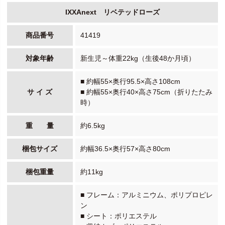
IXXAnext リベテッドローズ
商品番号
41419
対象年齢
新生児～体重22kg（生後48か月頃）
■ 約幅55×奥行95.5×高さ108cm
サ イ ズ
■ 約幅55×奥行40×高さ75cm（折りたたみ
時）
重 量
約6.5kg
梱包サイズ
約幅36.5×奥行57×高さ80cm
梱包重量
約11kg
■ フレーム：アルミニウム、ポリプロピレ
ン
■ シート：ポリエステル