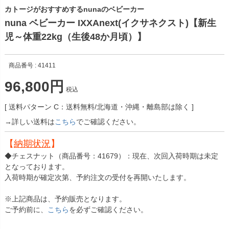
カトージがおすすめするnunaのベビーカー
nuna ベビーカー IXXAnext(イクサネクスト)【新生
児～体重22kg（生後48か月頃）】
商品番号
41411
96,800
税込
送料パターン
C：送料無料/北海道・沖縄・離島部は除く
→詳しい送料は
こちら
でご確認ください。
【
納期状況
】
◆チェスナット（商品番号：41679）：現在、次回入荷時期は未定
となっております。
入荷時期が確定次第、予約注文の受付を再開いたします。
※上記商品は、予約販売となります。
ご予約前に、
こちら
を必ずご確認ください。