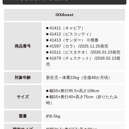
IXXAnext
■ 41411（キャビア）
■ 41412（ビスコッティ）
■ 41413（サンダー） ※廃番
商品番号
■ 41597（カラ） /2025.11.25発売
■ 41511（ピスタチオ） /2026.01.23発売
■ 41679（チェスナット） /2026.02.13発
売
対象年齢
新生児～体重22kg（生後48か月頃）
■ 幅55×奥行95.5×高さ108cm
サイズ
■ 幅55×奥行40×高さ75cm（折りたたみ
時）
重量
約6.5kg