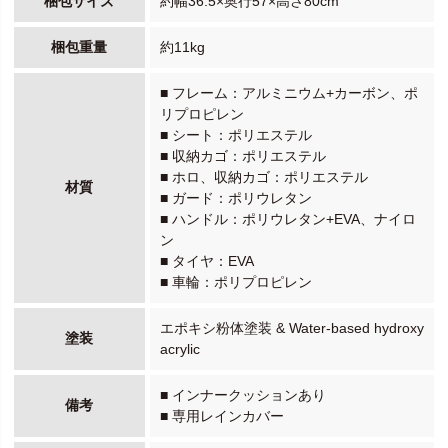
梱包サイズ
約幅36.5×奥行57×高さ80cm
梱包重量
約11kg
■ フレーム：アルミニウム+カーボン、ポ
リプロピレン
■ シート：ポリエステル
■ 収納カゴ：ポリエステル
■ ホロ、収納カゴ：ポリエステル
材質
■ ガード：ポリウレタン
■ ハンドル：ポリウレタン+EVA、ナイロ
ン
■ タイヤ：EVA
■ 車輪：ポリプロピレン
エポキシ粉体塗装 & Water-based hydroxy
塗装
acrylic
■ インナークッションあり
備考
■ 専用レインカバー