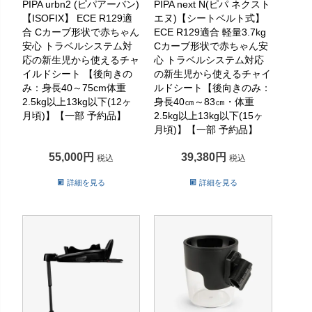
PIPA urbn2 (ピパアーバン)
PIPA next N(ピパ ネクスト
【ISOFIX】 ECE R129適
エヌ)【シートベルト式】
合 Cカーブ形状で赤ちゃん
ECE R129適合 軽量3.7kg
安心 トラベルシステム対
Cカーブ形状で赤ちゃん安
応の新生児から使えるチャ
心 トラベルシステム対応
イルドシート 【後向きの
の新生児から使えるチャイ
み：身長40～75cm体重
ルドシート【後向きのみ：
2.5kg以上13kg以下(12ヶ
身長40㎝～83㎝・体重
月頃)】【一部 予約品】
2.5kg以上13kg以下(15ヶ
月頃)】【一部 予約品】
55,000
39,380
税込
税込
詳細を見る
詳細を見る