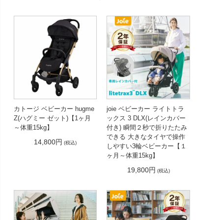
カトージ ベビーカー hugme
joie ベビーカー ライトトラ
Z(ハグミー ゼット)【1ヶ月
ックス 3 DLX(レインカバー
～体重15kg】
付き) 瞬間２秒で折りたたみ
できる 大きなタイヤで操作
14,800円
(税込)
しやすい3輪ベビーカー【１
ヶ月～体重15kg】
19,800円
(税込)