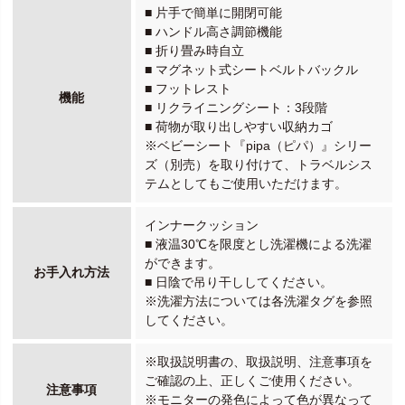
■ 片手で簡単に開閉可能
■ ハンドル高さ調節機能
■ 折り畳み時自立
■ マグネット式シートベルトバックル
■ フットレスト
機能
■ リクライニングシート：3段階
■ 荷物が取り出しやすい収納カゴ
※ベビーシート『pipa（ピパ）』シリー
ズ（別売）を取り付けて、トラベルシス
テムとしてもご使用いただけます。
インナークッション
■ 液温30℃を限度とし洗濯機による洗濯
ができます。
お手入れ方法
■ 日陰で吊り干ししてください。
※洗濯方法については各洗濯タグを参照
してください。
※取扱説明書の、取扱説明、注意事項を
ご確認の上、正しくご使用ください。
注意事項
※モニターの発色によって色が異なって