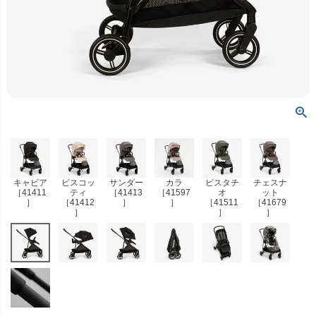
キャビア
ビスコッ
サンダー
カラ
ピスタチ
チェスナ
［41411
ティ
［41413
［41597
オ
ット
］
［41412
］
］
［41511
［41679
］
］
］