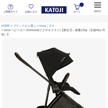
0
MENU
ご利用ガイド
お気に入り
カート
HOME
ブランドから選ぶ
nuna｜ヌナ
nuna ベビーカー IXXAnext(イクサネクスト)【新生児～体重22kg（生後48か月
頃）】