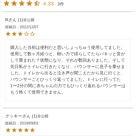
4.33
3
R
1
非公開
投稿日
2022/12/07
購入した当初は便利だと思いしょっちゅう使用してました。

使用して数ヶ月経つと、軽い力で揺らしてたらバキッと音が
して畳まれた？状態になり、それが数回ありました。そして
先日私がトイレに行きたくなり、バウンサーに息子を乗せま
した。トイレから出ると泣き声が聞こえたから見に行くと、
バウンサーごとひっくり返ってました。トイレに行ってた
1〜2分の間に赤ちゃんの力でもひっくり返れるバウンサーは
もう怖くて使用できません。
クッキー
1
非公開
投稿日
2019/09/02