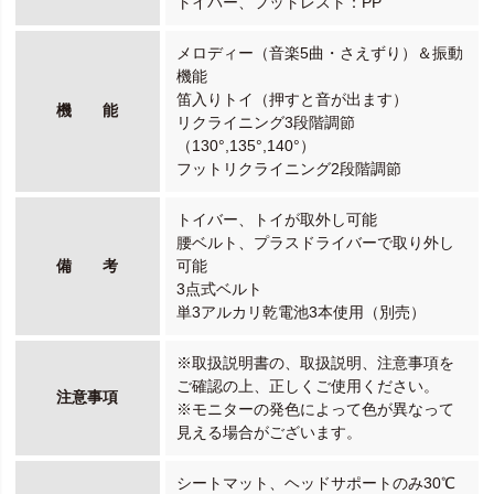
トイバー、フットレスト：PP
メロディー（音楽5曲・さえずり）＆振動
機能
笛入りトイ（押すと音が出ます）
機 能
リクライニング3段階調節
（130°,135°,140°）
フットリクライニング2段階調節
トイバー、トイが取外し可能
腰ベルト、プラスドライバーで取り外し
備 考
可能
3点式ベルト
単3アルカリ乾電池3本使用（別売）
※取扱説明書の、取扱説明、注意事項を
ご確認の上、正しくご使用ください。
注意事項
※モニターの発色によって色が異なって
見える場合がございます。
シートマット、ヘッドサポートのみ30℃