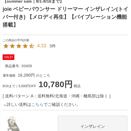
【summer sale｜8/1-8/16まで】
joie ベビーバウンサー ドリーマー インザレイン(トイ
バー付き) 【メロディ再生】【バイブレーション機能
搭載】
4.33
3
SALE!
商品番号
03409
16,280
のところ
通常価格
10,780
税込
8/16まで｜5,500円OFF
送料パターン
A：送料無料/北海道・沖縄・離島部は除く
→詳しい送料は
こちら
でご確認ください。
インザレイン