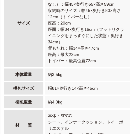
なし）：幅45×奥行き65×高さ59cm
収納時のサイズ：幅45×奥行き80×高さ
12cm（トイバーなし）
サイズ
座高：20cm
座面：幅34×奥行き16cm（フットリクラ
イニングをまっすぐにした状態：奥行き
34cm）
背もたれ：幅34×長さ47cm
座高：最大22cm
トイバー：最高位置72cm
本体重量
約3.5kg
梱包サイズ
幅81×奥行き14×高さ45cm
梱包重量
約4.9kg
本体：SPCC
シート、インナークッション、トイ：ポ
材 質
リエステル