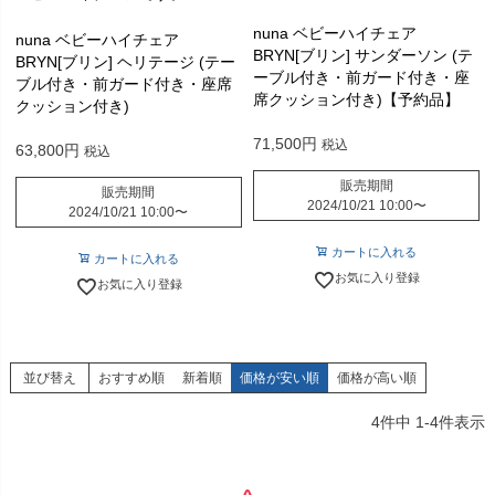
nuna ベビーハイチェア
nuna ベビーハイチェア
BRYN[ブリン] サンダーソン (テ
BRYN[ブリン] ヘリテージ (テー
ーブル付き・前ガード付き・座
ブル付き・前ガード付き・座席
席クッション付き)【予約品】
クッション付き)
71,500
税込
63,800
税込
販売期間
販売期間
2024/10/21 10:00
〜
2024/10/21 10:00
〜
カートに入れる
カートに入れる
お気に入り登録
お気に入り登録
並び替え
おすすめ順
新着順
価格が安い順
価格が高い順
4
件中
1
-
4
件表示