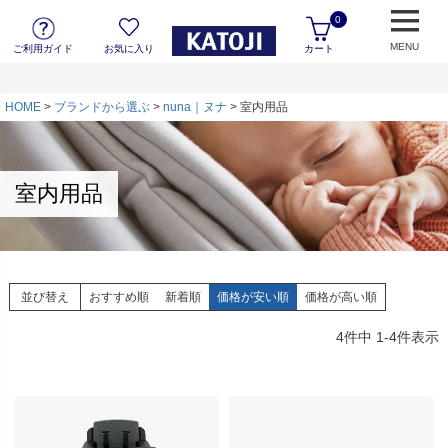
0
MENU
ご利用ガイド
お気に入り
カート
HOME
ブランドから選ぶ
nuna｜ヌナ
室内用品
室内用品
並び替え
おすすめ順
新着順
価格が安い順
価格が高い順
4
件中
1
-
4
件表示