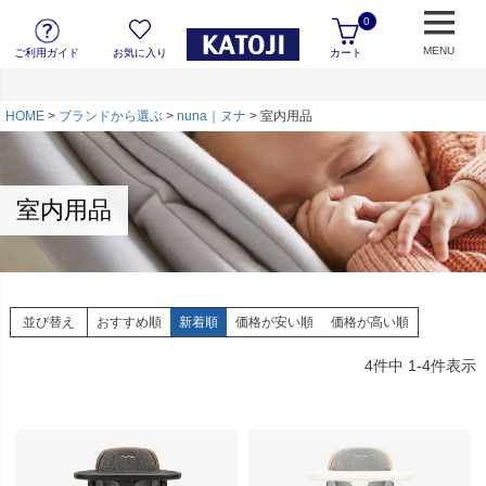
0
MENU
ご利用ガイド
お気に入り
カート
HOME
ブランドから選ぶ
nuna｜ヌナ
室内用品
室内用品
並び替え
おすすめ順
新着順
価格が安い順
価格が高い順
4
件中
1
-
4
件表示