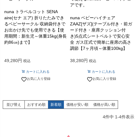
アです。
nuna トラベルコット SENA
aire(セナ エア) 折りたたみでき
nuna ベビーハイチェア
るベビーサークル 収納袋付きで
ZAAZ[ザズ](テーブル付き・前ガ
お出かけ先でも使用できる【使
ード付き・座席クッション付
用期間：新生児～体重15kg(身長
き)5点式シートベルトで安心安
約86㎝)まで】
全 ガス圧式で簡単に座席の高さ
調節【7ヶ月頃～体重100kg】
49,280
38,280
税込
税込
カートに入れる
カートに入れる
お気に入り登録
お気に入り登録
並び替え
おすすめ順
新着順
価格が安い順
価格が高い順
4
件中
1
-
4
件表示