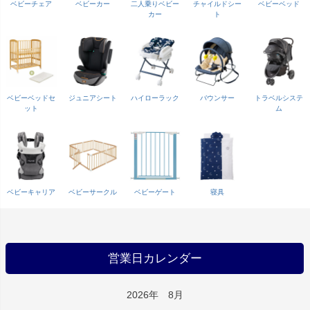
ベビーチェア
ベビーカー
二人乗りベビー
チャイルドシー
ベビーベッド
カー
ト
ベビーベッドセ
ジュニアシート
ハイローラック
バウンサー
トラベルシステ
ット
ム
ベビーキャリア
ベビーサークル
ベビーゲート
寝具
営業日カレンダー
2026年 8月