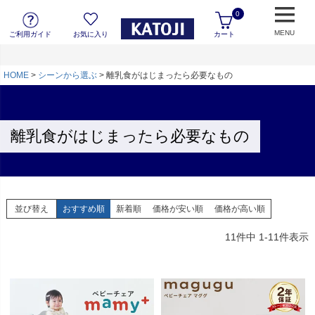
0
MENU
ご利用ガイド
お気に入り
カート
HOME
シーンから選ぶ
離乳食がはじまったら必要なもの
離乳食がはじまったら必要なもの
並び替え
おすすめ順
新着順
価格が安い順
価格が高い順
11
件中
1
-
11
件表示