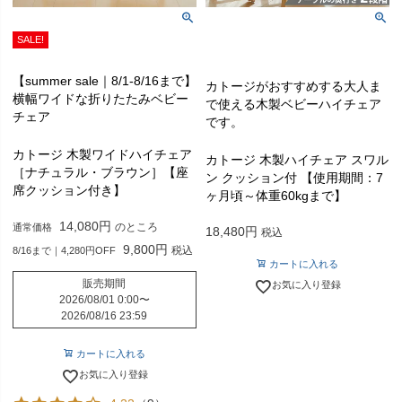
SALE!
【summer sale｜8/1-8/16まで】
カトージがおすすめする大人ま
横幅ワイドな折りたたみベビー
で使える木製ベビーハイチェア
チェア
です。
カトージ 木製ワイドハイチェア
カトージ 木製ハイチェア スワル
［ナチュラル・ブラウン］【座
ン クッション付 【使用期間：7
席クッション付き】
ヶ月頃～体重60kgまで】
14,080
のところ
通常価格
18,480
税込
9,800
税込
8/16まで｜4,280円OFF
カートに入れる
販売期間
お気に入り登録
2026/08/01 0:00
〜
2026/08/16 23:59
カートに入れる
お気に入り登録