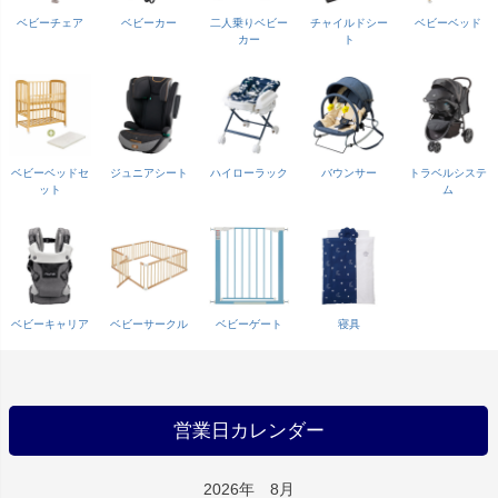
ベビーチェア
ベビーカー
二人乗りベビー
チャイルドシー
ベビーベッド
カー
ト
ベビーベッドセ
ジュニアシート
ハイローラック
バウンサー
トラベルシステ
ット
ム
ベビーキャリア
ベビーサークル
ベビーゲート
寝具
営業日カレンダー
2026年 8月