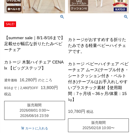
SALE!
【summer sale｜8/1-8/16まで】
カトージがおすすめする折りた
足載せが幅広な折りたたみベビ
たみできる軽量ベビーハイチェ
ーチェア
アです。
カトージ 木製ハイチェア CENA
カトージ ベビーハイチェア ベビ
lx 【ビッグステップ】
ーチェア ムース(テーブル付き・
シートクッション付き・ベルト
16,280
のところ
通常価格
付き)テーブルはお手入れしやす
13,800
いプラスチック素材【使用期
8/16まで｜2,480円OFF
間：7ヶ月頃～36ヶ月/体重：15
税込
㎏】
販売期間
2026/08/01 0:00
〜
10,780
税込
2026/08/16 23:59
販売期間
2025/02/18 10:00
〜
カートに入れる