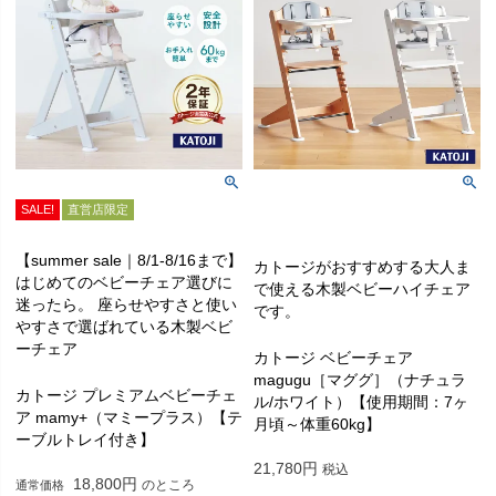
SALE!
直営店限定
【summer sale｜8/1-8/16まで】
カトージがおすすめする大人ま
はじめてのベビーチェア選びに
で使える木製ベビーハイチェア
迷ったら。 座らせやすさと使い
です。
やすさで選ばれている木製ベビ
ーチェア
カトージ ベビーチェア
magugu［マググ］（ナチュラ
カトージ プレミアムベビーチェ
ル/ホワイト）【使用期間：7ヶ
ア mamy+（マミープラス）【テ
月頃～体重60kg】
ーブルトレイ付き】
21,780
税込
18,800
のところ
通常価格