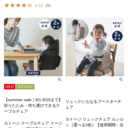
4.22
（9）
SALE!
直営店限定
【summer sale｜8/1-8/16まで】
リュックにもなるブースターチ
折りたたみ・持ち運びできるテ
ェア
ーブルチェア
カトージ リュックチェア ルンル
カトージ テーブルチェア イージ
ン［選べる3色］【使用期間：生