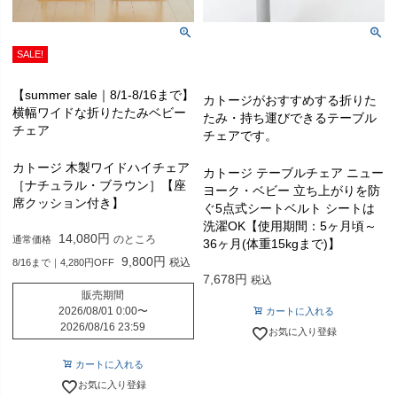
SALE!
【summer sale｜8/1-8/16まで】
カトージがおすすめする折りた
横幅ワイドな折りたたみベビー
たみ・持ち運びできるテーブル
チェア
チェアです。
カトージ 木製ワイドハイチェア
カトージ テーブルチェア ニュー
［ナチュラル・ブラウン］【座
ヨーク・ベビー 立ち上がりを防
席クッション付き】
ぐ5点式シートベルト シートは
洗濯OK【使用期間：5ヶ月頃～
14,080
のところ
通常価格
36ヶ月(体重15kgまで)】
9,800
税込
8/16まで｜4,280円OFF
7,678
税込
販売期間
2026/08/01 0:00
〜
カートに入れる
2026/08/16 23:59
お気に入り登録
カートに入れる
お気に入り登録