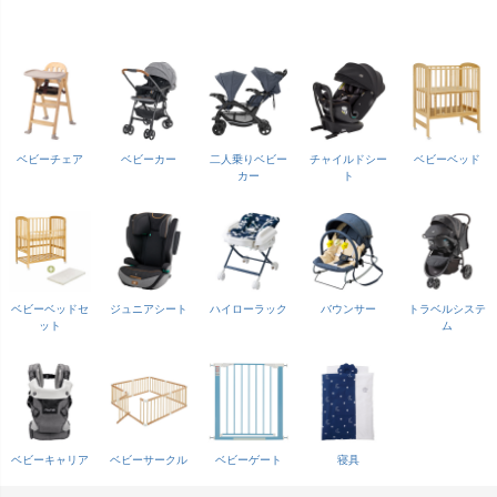
ベビーチェア
ベビーカー
二人乗りベビー
チャイルドシー
ベビーベッド
カー
ト
ベビーベッドセ
ジュニアシート
ハイローラック
バウンサー
トラベルシステ
ット
ム
ベビーキャリア
ベビーサークル
ベビーゲート
寝具