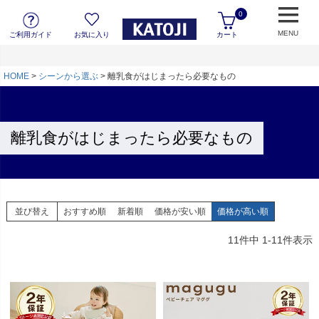
0
MENU
ご利用ガイド
お気に入り
カート
HOME
シーンから選ぶ
離乳食がはじまったら必要なもの
離乳食がはじまったら必要なもの
並び替え
おすすめ順
新着順
価格が安い順
価格が高い順
11
件中
1
-
11
件表示