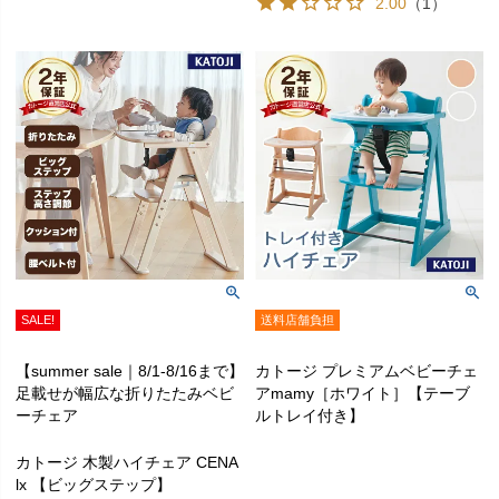
2.00
（1）
SALE!
送料店舗負担
【summer sale｜8/1-8/16まで】
カトージ プレミアムベビーチェ
足載せが幅広な折りたたみベビ
アmamy［ホワイト］【テーブ
ーチェア
ルトレイ付き】
カトージ 木製ハイチェア CENA
lx 【ビッグステップ】