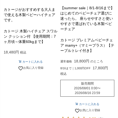
【summer sale｜8/1-8/16まで】
カトージがおすすめする大人ま
はじめてのベビーチェア選びに
で使える木製ベビーハイチェア
迷ったら。 座らせやすさと使い
です。
やすさで選ばれている木製ベビ
ーチェア
カトージ 木製ハイチェア スワル
ン クッション付 【使用期間：7
カトージ プレミアムベビーチェ
ヶ月頃～体重60kgまで】
ア mamy+（マミープラス）【テ
ーブルトレイ付き】
18,480
税込
18,800
のところ
通常価格
カートに入れる
17,800
お気に入り登録
8/16まで｜1,000円OFF
税込
販売期間
2026/08/01 0:00
〜
2026/08/16 23:59
カートに入れる
お気に入り登録