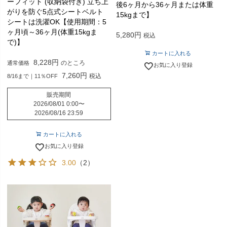
ーフィット (収納袋付き) 立ち上
後6ヶ月から36ヶ月または体重
がりを防ぐ5点式シートベルト
15kgまで】
シートは洗濯OK【使用期間：5
ヶ月頃～36ヶ月(体重15kgま
5,280
税込
で)】
カートに入れる
8,228
のところ
通常価格
お気に入り登録
7,260
税込
8/16まで｜11％OFF
販売期間
2026/08/01 0:00
〜
2026/08/16 23:59
カートに入れる
お気に入り登録
3.00
（2）