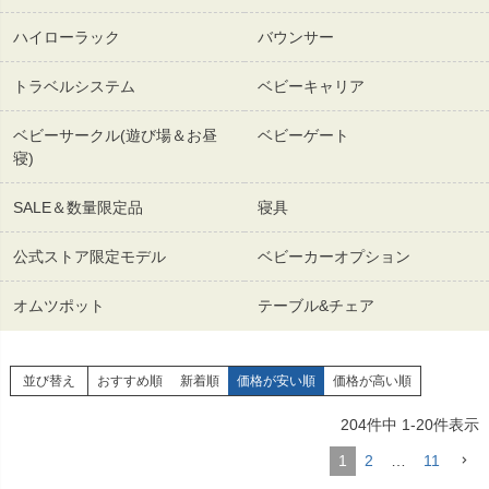
ハイローラック
バウンサー
トラベルシステム
ベビーキャリア
ベビーサークル(遊び場＆お昼
ベビーゲート
寝)
SALE＆数量限定品
寝具
公式ストア限定モデル
ベビーカーオプション
オムツポット
テーブル&チェア
並び替え
おすすめ順
新着順
価格が安い順
価格が高い順
204
件中
1
-
20
件表示
1
2
…
11