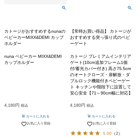
カトージがおすすめするnunaの
【常時お買い得品】 カトージが
ベビーカーMIXX&DEMI カップ
おすすめする突っ張り式のベビ
ホルダー
ーゲート
nuna ベビーカー MIXX&DEMI
カトージ プレミアムインテリア
カップホルダー
ゲート(10cm追加フレーム1個
付/蓄光カバー付き) 高さ75.5cm
のオートクローズ・扉解放・ダ
ブルロック機能付きベビーゲー
ト キッチンや階段下に設置して
安心安全【71～90cm幅に対応】
4,180
4,180
税込
税込
カートに入れる
カートに入れる
お気に入り登録
お気に入り登録
5.00
（2）