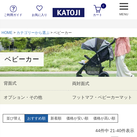
0
MENU
ご利用ガイド
お気に入り
カート
HOME
カテゴリーから選ぶ
ベビーカー
ベビーカー
背面式
両対面式
オプション・その他
フットマフ・ベビーカーマット
並び替え
おすすめ順
新着順
価格が安い順
価格が高い順
44
件中
21
-
40
件表示