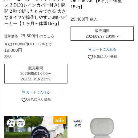
On The Go 【6ヶ月～体重
ス 3 DLX(レインカバー付き) 瞬
15kg】
間２秒で折りたたみできる 大き
なタイヤで操作しやすい3輪ベビ
29,480
税込
ーカー【１ヶ月～体重15kg】
販売期間
29,800
のところ
通常価格
2024/09/27 10:00
〜
今だけ10,000円OFF！8/16まで
カートに入れる
19,800
税込
お気に入り登録
販売期間
2026/08/01 0:00
〜
2026/08/16 23:59
カートに入れる
お気に入り登録