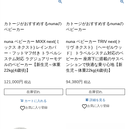
カトージがおすすめするnunaの
カトージがおすすめするnunaの
ベビーカー
ベビーカー
nuna ベビーカー MIXX next(ミ
nuna ベビーカー TRIV next(ト
ックス ネクスト) レインカバ
リヴ ネクスト) ［ヘーゼルウッ
ー・フットマフ付き トラベルシ
ド］ トラベルシステム対応のベ
ステム対応 ラグジュアリーモデ
ビーカー 座席下に搭載のサスペ
ルのベビーカー【新生児～体重
ンションで快適な乗り心地【新
22kg(4歳頃)】
生児～体重22kg(4歳頃)】
121,000
94,380
税込
税込
在庫切れ
在庫切れ
詳細を見る
カートに入れる
お気に入り登録
お気に入り登録