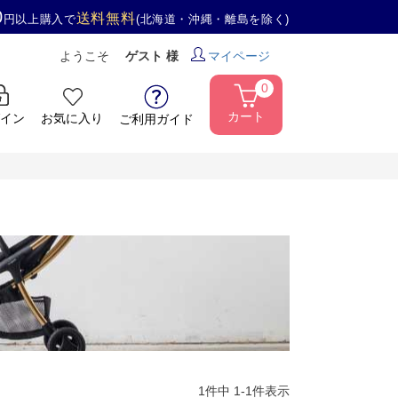
0
送料無料
円以上購入で
(北海道・沖縄・離島を除く)
ようこそ
ゲスト 様
マイページ
0
カート
イン
お気に入り
ご利用ガイド
1
件中
1
-
1
件表示