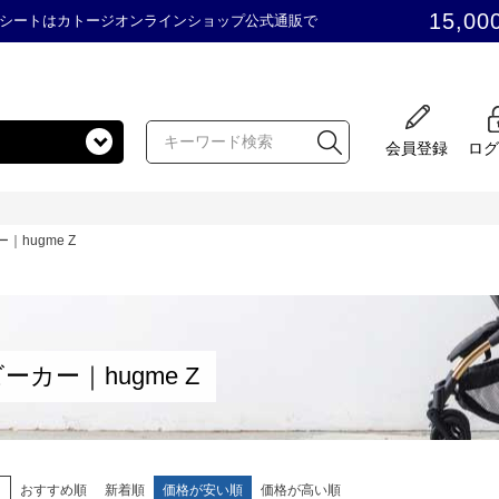
15,00
シートはカトージオンラインショップ公式通販で
会員登録
ログ
｜hugme Z
ーカー｜hugme Z
え
おすすめ順
新着順
価格が安い順
価格が高い順