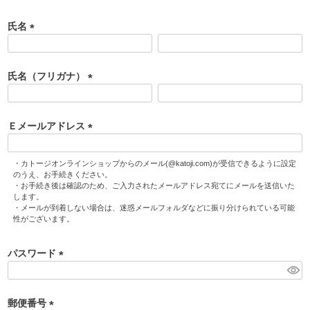
氏名
(
必
須
氏名（フリガナ）
)
(
必
須
Ｅメールアドレス
)
(
必
・カトージオンラインショップからのメール(@katoji.com)が受信できるように設定
須
のうえ、お手続きください。
・お手続き後は確認のため、ご入力されたメールアドレス宛てにメールを送信いた
)
します。
・メールが到着しない場合は、迷惑メールフォルダなどに振り分けられている可能
性がございます。
パスワード
(
必
須
郵便番号