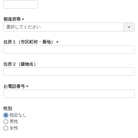
)
(
必
須
都道府県
)
(
必
須
住所１（市区町村・番地）
)
(
必
須
住所２（建物名）
)
お電話番号
(
必
須
性別
)
指定なし
男性
女性