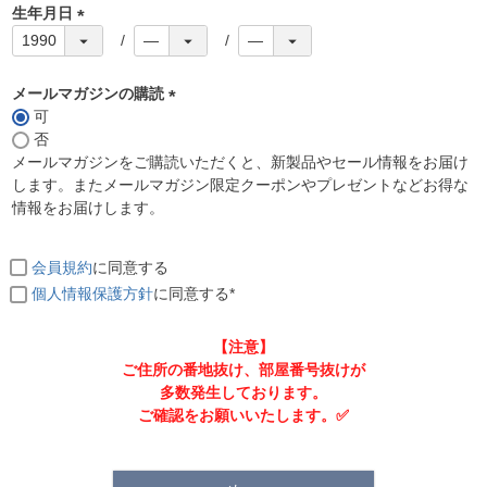
生年月日
(
必
須
メールマガジンの購読
)
可
(
否
必
メールマガジンをご購読いただくと、新製品やセール情報をお届け
須
します。またメールマガジン限定クーポンやプレゼントなどお得な
)
情報をお届けします。
会員規約
に同意する
個人情報保護方針
に同意する*
【注意】
ご住所の番地抜け、部屋番号抜けが
多数発生しております。
ご確認をお願いいたします。✅