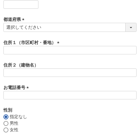
)
(
必
須
都道府県
)
(
必
須
住所１（市区町村・番地）
)
(
必
須
住所２（建物名）
)
お電話番号
(
必
須
性別
)
指定なし
男性
女性