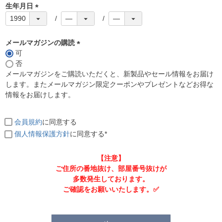
生年月日
(
必
須
メールマガジンの購読
)
可
(
否
必
メールマガジンをご購読いただくと、新製品やセール情報をお届け
須
します。またメールマガジン限定クーポンやプレゼントなどお得な
)
情報をお届けします。
会員規約
に同意する
個人情報保護方針
に同意する*
【注意】
ご住所の番地抜け、部屋番号抜けが
多数発生しております。
ご確認をお願いいたします。✅