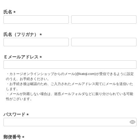
氏名
(
必
須
氏名（フリガナ）
)
(
必
須
Ｅメールアドレス
)
(
必
・カトージオンラインショップからのメール(@katoji.com)が受信できるように設定
須
のうえ、お手続きください。
・お手続き後は確認のため、ご入力されたメールアドレス宛てにメールを送信いた
)
します。
・メールが到着しない場合は、迷惑メールフォルダなどに振り分けられている可能
性がございます。
パスワード
(
必
須
郵便番号