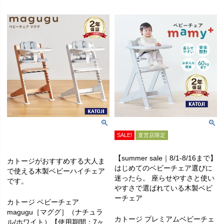
SALE!
直営店限定
【summer sale｜8/1-8/16まで】
カトージがおすすめする大人ま
はじめてのベビーチェア選びに
で使える木製ベビーハイチェア
迷ったら。 座らせやすさと使い
です。
やすさで選ばれている木製ベビ
ーチェア
カトージ ベビーチェア
magugu［マググ］（ナチュラ
カトージ プレミアムベビーチェ
ル/ホワイト）【使用期間：7ヶ