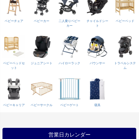
ベビーチェア
ベビーカー
二人乗りベビー
チャイルドシー
ベビーベッド
カー
ト
ベビーベッドセ
ジュニアシート
ハイローラック
バウンサー
トラベルシステ
ット
ム
ベビーキャリア
ベビーサークル
ベビーゲート
寝具
営業日カレンダー