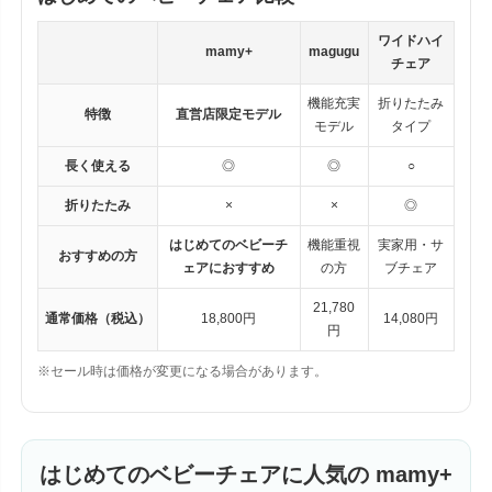
ワイドハイ
mamy+
magugu
チェア
機能充実
折りたたみ
特徴
直営店限定モデル
モデル
タイプ
長く使える
◎
◎
○
折りたたみ
×
×
◎
はじめてのベビーチ
機能重視
実家用・サ
おすすめの方
ェアにおすすめ
の方
ブチェア
21,780
通常価格（税込）
18,800円
14,080円
円
※セール時は価格が変更になる場合があります。
はじめてのベビーチェアに人気の mamy+