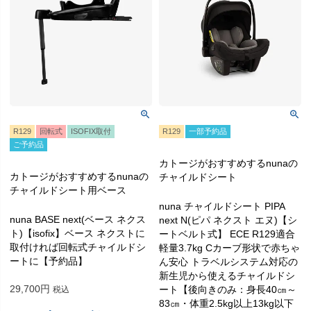
R129
回転式
ISOFIX取付
R129
一部予約品
ご予約品
カトージがおすすめするnunaの
カトージがおすすめするnunaの
チャイルドシート
チャイルドシート用ベース
nuna チャイルドシート PIPA
nuna BASE next(ベース ネクス
next N(ピパ ネクスト エヌ)【シ
ト)【isofix】ベース ネクストに
ートベルト式】 ECE R129適合
取付ければ回転式チャイルドシ
軽量3.7kg Cカーブ形状で赤ちゃ
ートに【予約品】
ん安心 トラベルシステム対応の
新生児から使えるチャイルドシ
29,700
ート【後向きのみ：身長40㎝～
税込
83㎝・体重2.5kg以上13kg以下