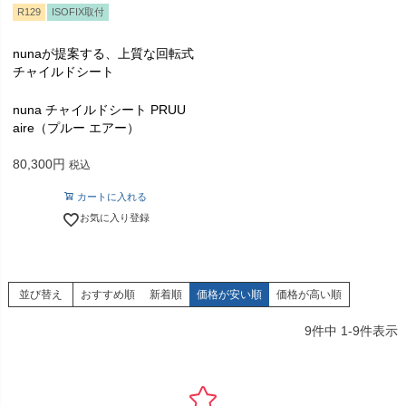
R129
ISOFIX取付
nunaが提案する、上質な回転式
チャイルドシート
nuna チャイルドシート PRUU
aire（プルー エアー）
80,300
税込
カートに入れる
お気に入り登録
並び替え
おすすめ順
新着順
価格が安い順
価格が高い順
9
件中
1
-
9
件表示