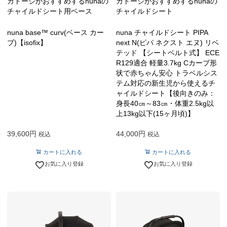
カトージがおすすめするnunaの
カトージがおすすめするnunaの
チャイルドシート用ベース
チャイルドシート
nuna base™ curv(ベース カー
nuna チャイルドシート PIPA
ブ)【isofix】
next N(ピパ ネクスト エヌ) リベ
テッド 【シートベルト式】 ECE
R129適合 軽量3.7kg Cカーブ形
状で赤ちゃん安心 トラベルシス
テム対応の新生児から使えるチ
ャイルドシート【後向きのみ：
身長40㎝～83㎝・体重2.5kg以
上13kg以下(15ヶ月頃)】
39,600
44,000
税込
税込
カートに入れる
カートに入れる
お気に入り登録
お気に入り登録