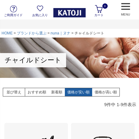
0
MENU
ご利用ガイド
お気に入り
カート
HOME
ブランドから選ぶ
nuna｜ヌナ
チャイルドシート
チャイルドシート
並び替え
おすすめ順
新着順
価格が安い順
価格が高い順
9
件中
1
-
9
件表示