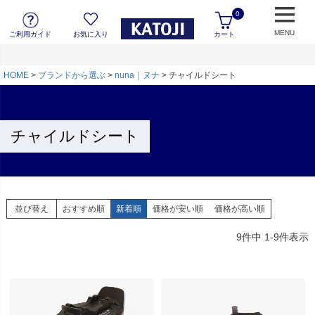
0
MENU
ご利用ガイド
お気に入り
カート
HOME
ブランドから選ぶ
nuna｜ヌナ
チャイルドシート
チャイルドシート
並び替え
おすすめ順
新着順
価格が安い順
価格が高い順
9
件中
1
-
9
件表示