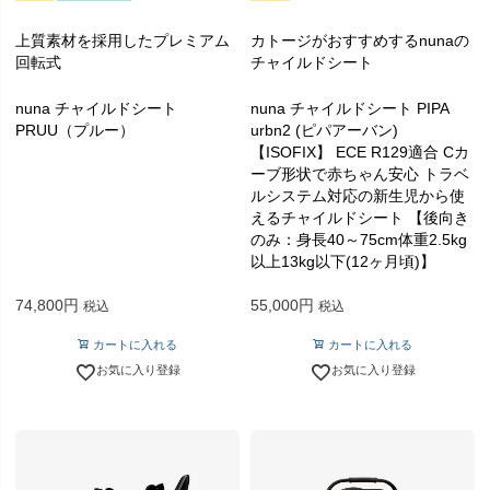
上質素材を採用したプレミアム
カトージがおすすめするnunaの
回転式
チャイルドシート
nuna チャイルドシート
nuna チャイルドシート PIPA
PRUU（プルー）
urbn2 (ピパアーバン)
【ISOFIX】 ECE R129適合 Cカ
ーブ形状で赤ちゃん安心 トラベ
ルシステム対応の新生児から使
えるチャイルドシート 【後向き
のみ：身長40～75cm体重2.5kg
以上13kg以下(12ヶ月頃)】
74,800
55,000
税込
税込
カートに入れる
カートに入れる
お気に入り登録
お気に入り登録