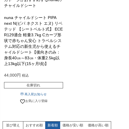
チャイルドシート
nuna チャイルドシート PIPA
next N(ピパ ネクスト エヌ) リベ
テッド 【シートベルト式】 ECE
R129適合 軽量3.7kg Cカーブ形
状で赤ちゃん安心 トラベルシス
テム対応の新生児から使えるチ
ャイルドシート【後向きのみ：
身長40㎝～83㎝・体重2.5kg以
上13kg以下(15ヶ月頃)】
44,000
税込
在庫切れ
再入荷お知らせ
お気に入り登録
並び替え
おすすめ順
新着順
価格が安い順
価格が高い順