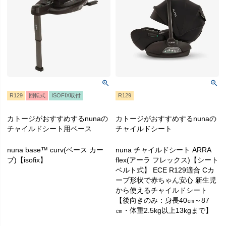
R129
回転式
ISOFIX取付
R129
カトージがおすすめするnunaの
カトージがおすすめするnunaの
チャイルドシート用ベース
チャイルドシート
nuna base™ curv(ベース カー
nuna チャイルドシート ARRA
ブ)【isofix】
flex(アーラ フレックス)【シート
ベルト式】 ECE R129適合 Cカ
ーブ形状で赤ちゃん安心 新生児
から使えるチャイルドシート
【後向きのみ：身長40㎝～87
㎝・体重2.5kg以上13kgまで】